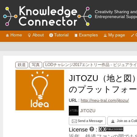
Creativity Sharing an
Entrepreneurial Supp
Home
About
Tutorial
Examples
My page
鉄道
写真
LODチャレンジ2017エントリー作品 - ビジュア
JITOZU（地と
のプラットフォ
URL :
http://neu-tral.com/jitozu/
JITOZU
Send a Message
Join as a Col
License
:
近年、鉄道ファンの間でも