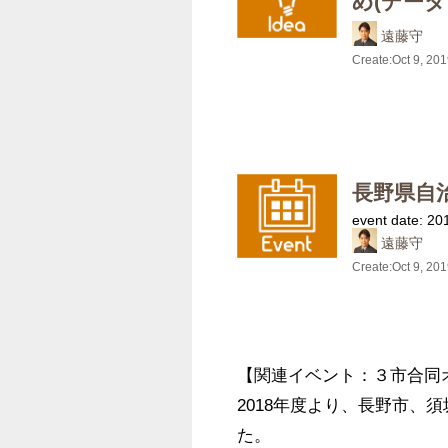
め(データ
遠藤守
Create:
Oct 9, 20
長野県自治
event date: 20
遠藤守
Create:
Oct 9, 20
【関連イベント：３市合同
2018年度より、長野市、
た。