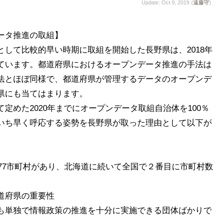
Update: Oct 9, 2019
(
遠藤守
)
タ推進の取組】

して比較的早い時期に取組を開始した長野県は、2018年
ています。都道府県におけるオープンデータ推進の手法は
法とほぼ同様で、都道府県が管理するデータのオープンデ
県にも当てはまります。

定めた2020年までにオープンデータ取組自治体を100％
いち早く呼応する姿勢を長野県が取った理由として以下が
在77市町村があり、北海道に続いて全国で２番目に市町村数
府県の重要性

も単独で情報政策の推進を十分に実施できる団体ばかりで