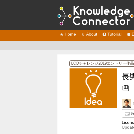
Home
About
Tutorial
E
LODチャレンジ2019エントリー作品
長
画
Se
Licen
Update