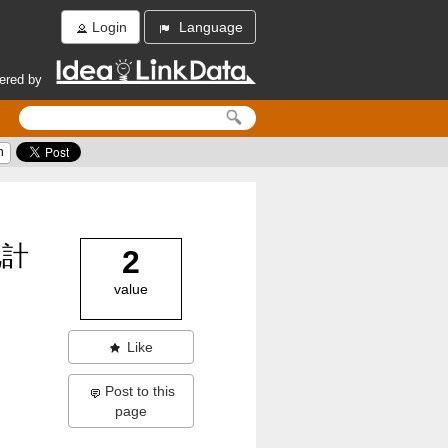
Login
Language
ered by
h
化計
2
value
Like
Post to this
page