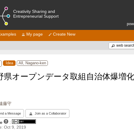
Creativity Sharing and
Entrepreneurial Support
pow
xamples
My page
Create New
web searc
Idea
All, Nagano-ken
野県オープンデータ取組自治体爆増
遠藤守
nd a Message
Join as a Collaborator
se
:
: Oct 9, 2019