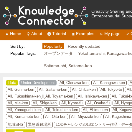
Creativity Sharing an
Entrepreneurial Supp
Home
About
Tutorial
Examples
My page
Sort by:
Popularity
Recently updated
Popular Tags:
オープンデータ
Yokohama-shi, Kanagawa-k
Saitama-shi, Saitama-ken
Data
Under Development
All, Okinawa-ken
All, Kanagawa-ken
A
All, Gunma-ken
All, Saitama-ken
All, Chiba-ken
All, Tokyo-to
All
All, Fukushima-ken
All, Toyama-ken
All, Ishikawa-ken
All, Fukui-k
All, Mie-ken
All, Shiga-ken
All, Kyoto-fu
All, Osaka-fu
All, Hyog
All, Yamaguchi-ken
All, Tokushima-ken
All, Ehime-ken
All, Kagaw
All, Kumamoto-ken
All, Oita-ken
All, Miyazaki-ken
All, Kagoshima
地域SNS
緊急避難場所
LODチャレンジ2018エントリー作品 - デ