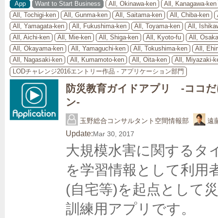
App
Want to Start Business
All, Okinawa-ken
All, Kanagawa-ken
All, Tochigi-ken
All, Gunma-ken
All, Saitama-ken
All, Chiba-ken
All, Yamagata-ken
All, Fukushima-ken
All, Toyama-ken
All, Ishik
All, Aichi-ken
All, Mie-ken
All, Shiga-ken
All, Kyoto-fu
All, Osaka
All, Okayama-ken
All, Yamaguchi-ken
All, Tokushima-ken
All, Eh
All, Nagasaki-ken
All, Kumamoto-ken
All, Oita-ken
All, Miyazaki-k
LODチャレンジ2016エントリー作品 - アプリケーション部門
防災教育ガイドアプリ -ココ
ン-
玉野総合コンサルタント空間情報部
遠
Update:
Mar 30, 2017
大規模水害に関するタ
を学習情報として利用
(自宅等)を起点として
訓練用アプリです。
