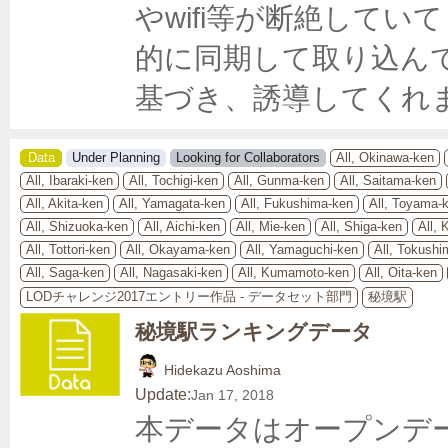
やwifi等が断絶してい
的に同期して取り込ん
基づき、誘導してくれ
Data
Under Planning
Looking for Collaborators
All, Okinawa-ken
All, Ibaraki-ken
All, Tochigi-ken
All, Gunma-ken
All, Saitama-ken
All, Akita-ken
All, Yamagata-ken
All, Fukushima-ken
All, Toyama-
All, Shizuoka-ken
All, Aichi-ken
All, Mie-ken
All, Shiga-ken
All, 
All, Tottori-ken
All, Okayama-ken
All, Yamaguchi-ken
All, Tokushi
All, Saga-ken
All, Nagasaki-ken
All, Kumamoto-ken
All, Oita-ken
LODチャレンジ2017エントリー作品 - データセット部門
秘境駅
秘境駅ランキングデータ
Hidekazu Aoshima
Update:
Jan 17, 2018
本データはオープンデ