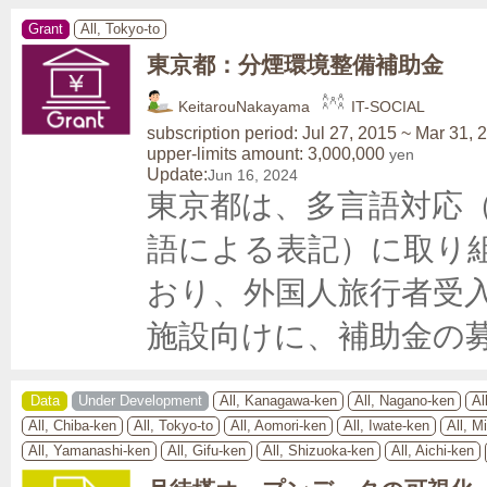
Grant
All, Tokyo-to
東京都：分煙環境整備補助金
KeitarouNakayama
IT-SOCIAL
subscription period: Jul 27, 2015 ~ Mar 31, 
upper-limits amount: 3,000,000
yen
Update:
Jun 16, 2024
東京都は、多言語対応
語による表記）に取り
おり、外国人旅行者受
施設向けに、補助金の
Data
Under Development
All, Kanagawa-ken
All, Nagano-ken
Al
All, Chiba-ken
All, Tokyo-to
All, Aomori-ken
All, Iwate-ken
All, M
All, Yamanashi-ken
All, Gifu-ken
All, Shizuoka-ken
All, Aichi-ken