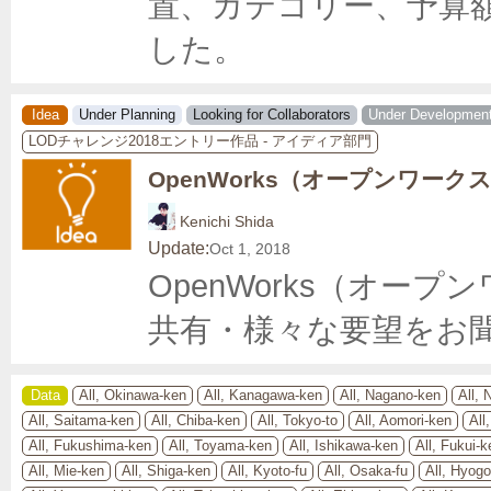
置、カテゴリー、予算
した。
Idea
Under Planning
Looking for Collaborators
Under Developmen
LODチャレンジ2018エントリー作品 - アイディア部門
OpenWorks（オープンワーク
Kenichi Shida
Update:
Oct 1, 2018
OpenWorks（オー
共有・様々な要望をお
Data
All, Okinawa-ken
All, Kanagawa-ken
All, Nagano-ken
All, 
All, Saitama-ken
All, Chiba-ken
All, Tokyo-to
All, Aomori-ken
All
All, Fukushima-ken
All, Toyama-ken
All, Ishikawa-ken
All, Fukui-k
All, Mie-ken
All, Shiga-ken
All, Kyoto-fu
All, Osaka-fu
All, Hyog