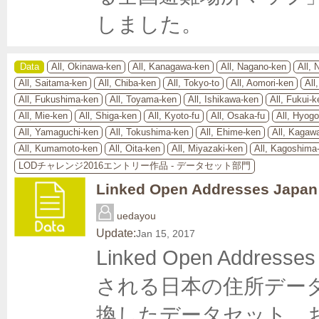
しました。
Data
All, Okinawa-ken
All, Kanagawa-ken
All, Nagano-ken
All, 
All, Saitama-ken
All, Chiba-ken
All, Tokyo-to
All, Aomori-ken
All
All, Fukushima-ken
All, Toyama-ken
All, Ishikawa-ken
All, Fukui-k
All, Mie-ken
All, Shiga-ken
All, Kyoto-fu
All, Osaka-fu
All, Hyog
All, Yamaguchi-ken
All, Tokushima-ken
All, Ehime-ken
All, Kagaw
All, Kumamoto-ken
All, Oita-ken
All, Miyazaki-ken
All, Kagoshima
LODチャレンジ2016エントリー作品 - データセット部門
Linked Open Addresses Japan
uedayou
Update:
Jan 15, 2017
Linked Open Add
される日本の住所データを
換したデータセット、およ