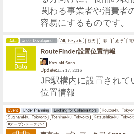
関わる事業者や消費者
容易にするものです。
Data
Under Development
All, Tokyo-to
観光
駅
旅行
電
RouteFinder設置位置情報
Kazuaki Sano
Update:
Jan 17, 2016
JR駅構内に設置されている
位置情報
Event
Under Planning
Looking for Collaborators
Koutou-ku, Tokyo-
Suginami-ku, Tokyo-to
Toshima-ku, Tokyo-to
Katsushika-ku, Tokyo-t
#オープンデータデイ