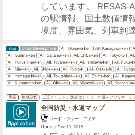
しています。 RESAS-
の駅情報、国土数値情
境度、雰囲気、列車到
App
Under Development
All, Okinawa-ken
All, Kanagawa-ken
A
All, Gunma-ken
All, Saitama-ken
All, Chiba-ken
All, Tokyo-to
All
All, Fukushima-ken
All, Toyama-ken
All, Ishikawa-ken
All, Fukui-k
All, Mie-ken
All, Shiga-ken
All, Kyoto-fu
All, Osaka-fu
All, Hyog
All, Yamaguchi-ken
All, Tokushima-ken
All, Ehime-ken
All, Kagaw
All, Kumamoto-ken
All, Oita-ken
All, Miyazaki-ken
All, Kagoshima
災害
地域SNS
LODチャレンジ2018エントリー作品 - アプリケー
全国防災・水道マップ
コード・フォー・アイチ
Update:
Dec 10, 2018