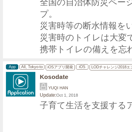
全国の自治体防災ペー
プ。

災害時等の断水情報をい
災害時のトイレは大変
携帯トイレの備えを忘
App
All, Tokyo-to
iOS
iOSアプリ開発
LODチャレンジ2018
Kosodate
YUQI HAN
Update:
Oct 1, 2018
子育て生活を支援するア