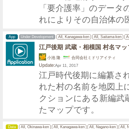
「要介護率」のデータ
れによりその自治体の
App
Under Development
All, Kanagawa-ken
All, Saitama-ken
A
江戸後期 武蔵・相模国 村名マッ
小池 隆
合同会社ミドリアイティ
Update:
Apr 11, 2017
江戸時代後期に編纂さ
れた村の名前を地図上
クションにある新編武
たマップです。
Data
All, Okinawa-ken
All, Kanagawa-ken
All, Nagano-ken
All, 