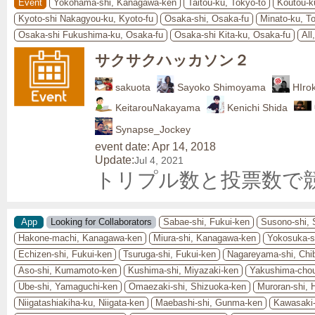
Event
Yokohama-shi, Kanagawa-ken
Taitou-ku, Tokyo-to
Koutou-k
Kyoto-shi Nakagyou-ku, Kyoto-fu
Osaka-shi, Osaka-fu
Minato-ku, T
Osaka-shi Fukushima-ku, Osaka-fu
Osaka-shi Kita-ku, Osaka-fu
All
サクサクハッカソン２
sakuota
Sayoko Shimoyama
HIro
KeitarouNakayama
Kenichi Shida
Synapse_Jockey
event date: Apr 14, 2018
Update:
Jul 4, 2021
トリプル数と投票数で
App
Looking for Collaborators
Sabae-shi, Fukui-ken
Susono-shi, 
Hakone-machi, Kanagawa-ken
Miura-shi, Kanagawa-ken
Yokosuka-s
Echizen-shi, Fukui-ken
Tsuruga-shi, Fukui-ken
Nagareyama-shi, Chi
Aso-shi, Kumamoto-ken
Kushima-shi, Miyazaki-ken
Yakushima-cho
Ube-shi, Yamaguchi-ken
Omaezaki-shi, Shizuoka-ken
Muroran-shi, 
Niigatashiakiha-ku, Niigata-ken
Maebashi-shi, Gunma-ken
Kawasaki-