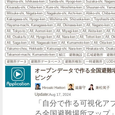
Wajima-shi, Ishikawa-ken
Sanda-shi, Hyogo-ken
Suzaka-shi, Nagan
Kisaradu-shi, Chiba-ken
Kure-shi, Hiroshima-ken
Shuunan-shi, Yama
Mitsuke-shi, Niigata-ken
Nagakute-shi, Aichi-ken
Abiko-shi, Chiba-k
Kakogawa-shi, Hyogo-ken
Mishima-shi, Shizuoka-ken
Toyohashi-shi
Hayama-machi, Kanagawa-ken
All, Okinawa-ken
All, Nagano-ken
All, Tokyo-to
All, Aomori-ken
All, Miyagi-ken
All, Akita-ken
All, 
All, Osaka-fu
All, Hyogo-ken
All, Nara-ken
All, Tottori-ken
All, 
All, Saga-ken
All, Nagasaki-ken
All, Kumamoto-ken
All, Oita-ken
Yakumo-chou, Hokkaido
Katsuragi-shi, Nara-ken
Hirakata-shi, Osaka
Takamori-machi, Kumamoto-ken
鯖江 避難施設
広域避難所 避難
避難所データ
避難所データベース
避難所種別
一時避難所
LO
オープンデータで作る全国避難
ピング
Hiroaki Hattori
遠藤守
兼松篤子
Update:
Aug 17, 2024
「自分で作る可視化ア
る全国避難場所マップ