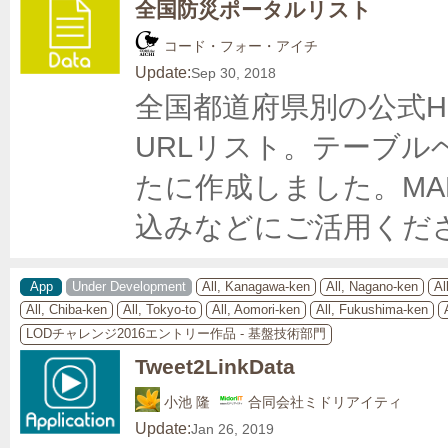
全国防災ポータルリスト
コード・フォー・アイチ
Update:
Sep 30, 2018
全国都道府県別の公式H
URLリスト。テーブ
たに作成しました。M
込みなどにご活用くだ
App
Under Development
All, Kanagawa-ken
All, Nagano-ken
Al
All, Chiba-ken
All, Tokyo-to
All, Aomori-ken
All, Fukushima-ken
LODチャレンジ2016エントリー作品 - 基盤技術部門
Tweet2LinkData
小池 隆
合同会社ミドリアイティ
Update:
Jan 26, 2019