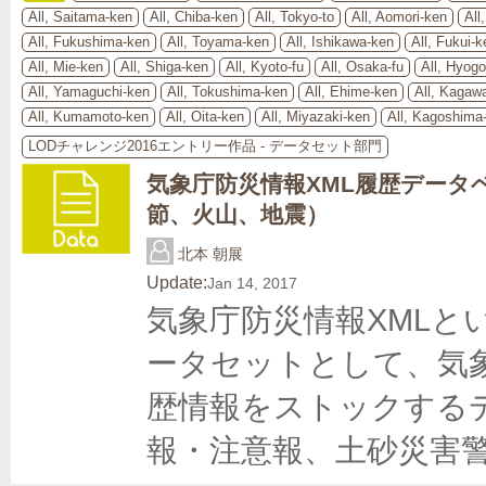
All, Saitama-ken
All, Chiba-ken
All, Tokyo-to
All, Aomori-ken
All
All, Fukushima-ken
All, Toyama-ken
All, Ishikawa-ken
All, Fukui-k
All, Mie-ken
All, Shiga-ken
All, Kyoto-fu
All, Osaka-fu
All, Hyog
All, Yamaguchi-ken
All, Tokushima-ken
All, Ehime-ken
All, Kagaw
All, Kumamoto-ken
All, Oita-ken
All, Miyazaki-ken
All, Kagoshima
LODチャレンジ2016エントリー作品 - データセット部門
気象庁防災情報XML履歴データ
節、火山、地震）
北本 朝展
Update:
Jan 14, 2017
気象庁防災情報XMLと
ータセットとして、気
歴情報をストックする
報・注意報、土砂災害