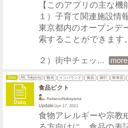
【このアプリの主な機能
１）子育て関連施設情報
東京都内のオープンデ
索することができます。
２）街中チェッ
... 
more
Data
All, Tokyo-to
観光
インバウンド
食品
旅行
飲食店
食品ピクト
KeitarouNakayama
Update:
Jun 17, 2021
食物アレルギーや宗教
る方向けに、食品の表