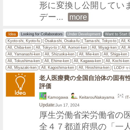
形に変換し公開していま
デー
... 
more
Idea
Looking for Collaborators
Under Development
Want to Start 
Kyoto-shi, Kyoto-fu
Osaka-shi, Osaka-fu
Tama-shi, Tokyo-to
All,
All, Chiba-ken
All, Tokyo-to
All, Aomori-ken
All, Miyagi-ken
All, 
All, Yamanashi-ken
All, Shizuoka-ken
All, Mie-ken
All, Shiga-ken
All, Tokushima-ken
All, Ehime-ken
All, Kagawa-ken
All, Kochi-ken
All, Miyazaki-ken
All, Kagoshima-ken
All, Hiroshima-ken
LODチ
老人医療費の全国自治体の固有
評価
Kamogawa
KeitarouNakayama
IT
Update:
Jun 17, 2024
厚生労働省栄労働省の
全４７都道府県の「一