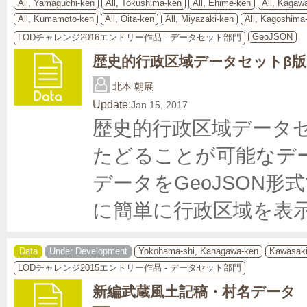
All, Yamaguchi-ken
All, Tokushima-ken
All, Ehime-ken
All, Kagaw
All, Kumamoto-ken
All, Oita-ken
All, Miyazaki-ken
All, Kagoshima
GeoJSON
LODチャレンジ2016エントリー作品 - データセット部門
歴史的行政区域データセットβ版
北本 朝展
Update:
Jan 15, 2017
歴史的行政区域データ
たどることが可能なデ
データをGeoJSON
に簡単に行政区域を表
Data
Under Development
Yokohama-shi, Kanagawa-ken
Kawasaki
LODチャレンジ2015エントリー作品 - データセット部門
新編武蔵風土記稿・村名データ