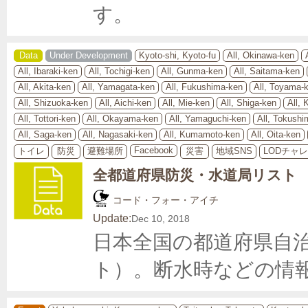
す。
Data
Under Development
Kyoto-shi, Kyoto-fu
All, Okinawa-ken
All, Ibaraki-ken
All, Tochigi-ken
All, Gunma-ken
All, Saitama-ken
All, Akita-ken
All, Yamagata-ken
All, Fukushima-ken
All, Toyama-
All, Shizuoka-ken
All, Aichi-ken
All, Mie-ken
All, Shiga-ken
All, 
All, Tottori-ken
All, Okayama-ken
All, Yamaguchi-ken
All, Tokushi
All, Saga-ken
All, Nagasaki-ken
All, Kumamoto-ken
All, Oita-ken
Facebook
トイレ
防災
避難場所
災害
地域SNS
LODチャ
全都道府県防災・水道局リスト
コード・フォー・アイチ
Update:
Dec 10, 2018
日本全国の都道府県自
ト）。断水時などの情報