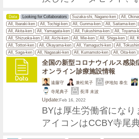
Data
Looking for Collaborators
Suzaka-shi, Nagano-ken
All, Okin
All, Ibaraki-ken
All, Tochigi-ken
All, Gunma-ken
All, Saitama-ken
All, Akita-ken
All, Yamagata-ken
All, Fukushima-ken
All, Toyama-
All, Shizuoka-ken
All, Aichi-ken
All, Mie-ken
All, Shiga-ken
All, 
All, Tottori-ken
All, Okayama-ken
All, Yamaguchi-ken
All, Tokushi
All, Saga-ken
All, Nagasaki-ken
All, Kumamoto-ken
All, Oita-ken
全国の新型コロナウイルス感染
オンライン診療施設情報
遠藤守
兼松篤子
伊地知 泰生
寺尾典子
長澤 未波
Update:
Feb 16, 2022
BYは厚生労働省になり
アイコンはCCBY寺尾