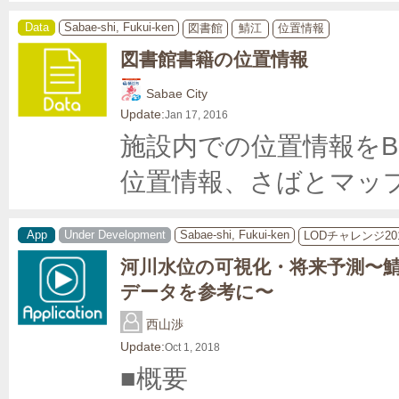
Data
Sabae-shi, Fukui-ken
図書館
鯖江
位置情報
図書館書籍の位置情報
Sabae City
Update:
Jan 17, 2016
施設内での位置情報をB
位置情報、さばとマッ
App
Under Development
Sabae-shi, Fukui-ken
LODチャレンジ2
河川水位の可視化・将来予測〜
データを参考に〜
西山渉
Update:
Oct 1, 2018
■概要
