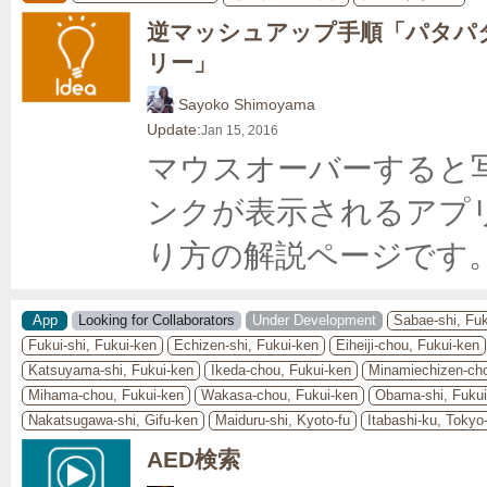
逆マッシュアップ手順「パタパ
リー」
Sayoko Shimoyama
Update:
Jan 15, 2016
マウスオーバーすると
ンクが表示されるアプ
り方の解説ページです
App
Looking for Collaborators
Under Development
Sabae-shi, Fu
Fukui-shi, Fukui-ken
Echizen-shi, Fukui-ken
Eiheiji-chou, Fukui-ken
Katsuyama-shi, Fukui-ken
Ikeda-chou, Fukui-ken
Minamiechizen-cho
Mihama-chou, Fukui-ken
Wakasa-chou, Fukui-ken
Obama-shi, Fukui
Nakatsugawa-shi, Gifu-ken
Maiduru-shi, Kyoto-fu
Itabashi-ku, Tokyo
AED検索