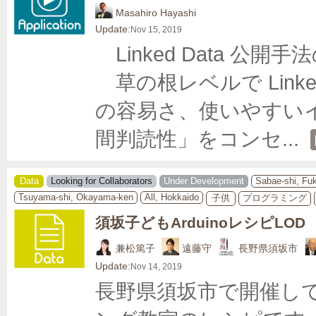
Masahiro Hayashi
Update:
Nov 15, 2019
　Linked Data 公
　草の根レベルで Link
の容易さ、使いやすい
間判読性」をコンセ
... 
Data
Looking for Collaborators
Under Development
Sabae-shi, Fu
Tsuyama-shi, Okayama-ken
All, Hokkaido
子供
プログラミング
須坂子どもArduinoレシピLOD
兼松篤子
遠藤守
長野県須坂市
Update:
Nov 14, 2019
長野県須坂市で開催してい