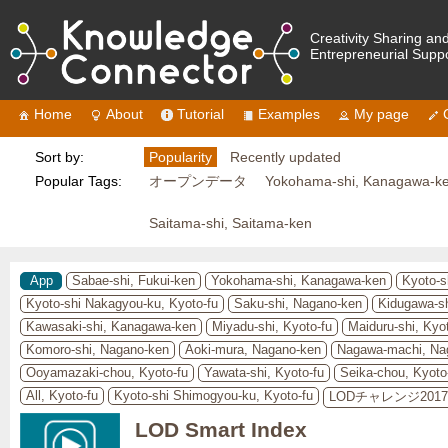
Creativity Sharing an
Entrepreneurial Supp
Home
About
Tutorial
Examples
My page
Sort by:
Popularity
Recently updated
Popular Tags:
オープンデータ
Yokohama-shi, Kanagawa-k
Saitama-shi, Saitama-ken
App
Sabae-shi, Fukui-ken
Yokohama-shi, Kanagawa-ken
Kyoto-s
Kyoto-shi Nakagyou-ku, Kyoto-fu
Saku-shi, Nagano-ken
Kidugawa-sh
Kawasaki-shi, Kanagawa-ken
Miyadu-shi, Kyoto-fu
Maiduru-shi, Kyo
Komoro-shi, Nagano-ken
Aoki-mura, Nagano-ken
Nagawa-machi, Na
Ooyamazaki-chou, Kyoto-fu
Yawata-shi, Kyoto-fu
Seika-chou, Kyoto
All, Kyoto-fu
Kyoto-shi Shimogyou-ku, Kyoto-fu
LODチャレンジ201
LOD Smart Index