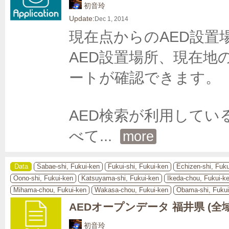
初音玲
Update:
Dec 1, 2014
現在点からのAED設置
AED設置場所、現在地
ートが確認できます。

AED検索が利用して
べて
... 
more
Data
Sabae-shi, Fukui-ken
Fukui-shi, Fukui-ken
Echizen-shi, Fuku
Oono-shi, Fukui-ken
Katsuyama-shi, Fukui-ken
Ikeda-chou, Fukui-k
Mihama-chou, Fukui-ken
Wakasa-chou, Fukui-ken
Obama-shi, Fukui
AEDオープンデータ 福井県 (全
初音玲