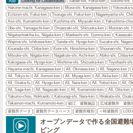
App
Looking for Collaborators
Sabae-shi, Fukui-ken
Susono-shi, 
Hakone-machi, Kanagawa-ken
Miura-shi, Kanagawa-ken
Yokosuka-s
Echizen-shi, Fukui-ken
Tsuruga-shi, Fukui-ken
Nagareyama-shi, Chi
Aso-shi, Kumamoto-ken
Kushima-shi, Miyazaki-ken
Yakushima-cho
Ube-shi, Yamaguchi-ken
Omaezaki-shi, Shizuoka-ken
Muroran-shi, 
Niigatashiakiha-ku, Niigata-ken
Maebashi-shi, Gunma-ken
Kawasaki-
Wajima-shi, Ishikawa-ken
Sanda-shi, Hyogo-ken
Suzaka-shi, Nagan
Kisaradu-shi, Chiba-ken
Kure-shi, Hiroshima-ken
Shuunan-shi, Yama
Mitsuke-shi, Niigata-ken
Nagakute-shi, Aichi-ken
Abiko-shi, Chiba-k
Kakogawa-shi, Hyogo-ken
Mishima-shi, Shizuoka-ken
Toyohashi-shi
Hayama-machi, Kanagawa-ken
All, Okinawa-ken
All, Nagano-ken
All, Tokyo-to
All, Aomori-ken
All, Miyagi-ken
All, Akita-ken
All, 
All, Osaka-fu
All, Hyogo-ken
All, Nara-ken
All, Tottori-ken
All, 
All, Saga-ken
All, Nagasaki-ken
All, Kumamoto-ken
All, Oita-ken
Yakumo-chou, Hokkaido
Katsuragi-shi, Nara-ken
Hirakata-shi, Osaka
Takamori-machi, Kumamoto-ken
鯖江 避難施設
広域避難所 避難
避難所データ
避難所データベース
避難所種別
一時避難所
LO
オープンデータで作る全国避難
ピング