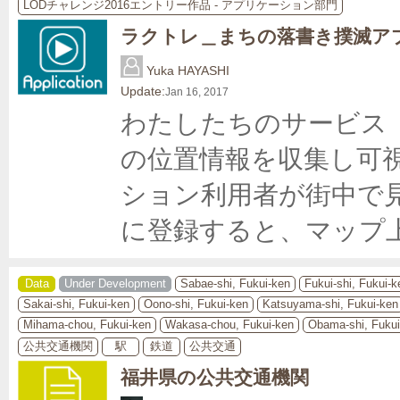
LODチャレンジ2016エントリー作品 - アプリケーション部門
ラクトレ＿まちの落書き撲滅ア
Yuka HAYASHI
Update:
Jan 16, 2017
わたしたちのサービス
の位置情報を収集し可
ション利用者が街中で
に登録すると、マップ
Data
Under Development
Sabae-shi, Fukui-ken
Fukui-shi, Fukui-k
Sakai-shi, Fukui-ken
Oono-shi, Fukui-ken
Katsuyama-shi, Fukui-ken
Mihama-chou, Fukui-ken
Wakasa-chou, Fukui-ken
Obama-shi, Fukui
公共交通機関
駅
鉄道
公共交通
福井県の公共交通機関