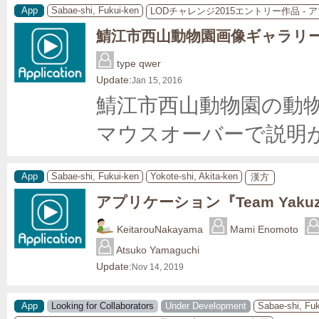
App
Sabae-shi, Fukui-ken
LODチャレンジ2015エントリー作品 -
鯖江市西山動物園画像ギャラリ
type qwer
Update:
Jan 15, 2016
鯖江市西山動物園の動物
マウスオーバーで説明
App
Sabae-shi, Fukui-ken
Yokote-shi, Akita-ken
漢方
アプリケーション『Team Yaku
KeitarouNakayama
Mami Enomoto
Atsuko Yamaguchi
Update:
Nov 14, 2019
App
Looking for Collaborators
Under Development
Sabae-shi, Fu